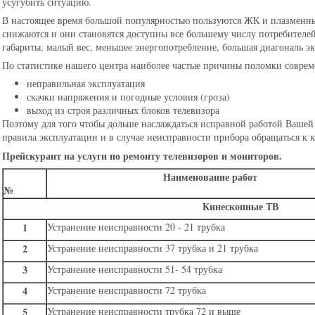
усугубить ситуацию.
В настоящее время большой популярностью пользуются ЖК и плазменны
снижаются и они становятся доступны все большему числу потребител
габариты, малый вес, меньшее энергопотребление, большая диагональ эк
По статистике нашего центра наиболее частые причины поломки соврем
неправильная эксплуатация
скачки напряжения и погодные условия (гроза)
выход из строя различных блоков телевизора
Поэтому для того чтобы дольше наслаждаться исправной работой Вашей 
правила эксплуатации и в случае неисправности прибора обращаться к
Прейскурант на услуги по ремонту телевизоров и мониторов.
Наименование работ
№
Кинескопные ТВ
1
Устранение неисправности 20 - 21 трубка
2
Устранение неисправности 37 трубка и 21 трубка
3
Устранение неисправности 51- 54 трубка
4
Устранение неисправности 72 трубка
5
Устранение неисправности трубка 72 и выше